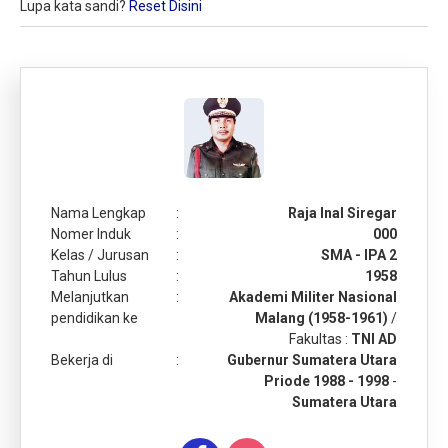
Lupa kata sandi?
Reset Disini
Nama Lengkap
:
Raja Inal Siregar
Nomer Induk
:
000
Kelas / Jurusan
:
SMA - IPA 2
Tahun Lulus
:
1958
Melanjutkan
:
Akademi Militer Nasional
pendidikan ke
Malang (1958-1961)
/
Fakultas :
TNI AD
Bekerja di
:
Gubernur Sumatera Utara
Priode 1988 - 1998
-
Sumatera Utara