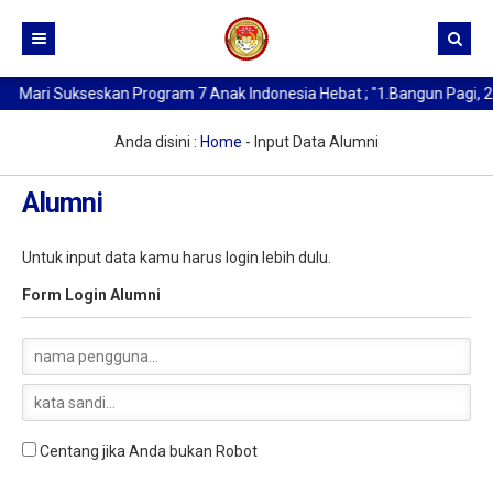
Mari Sukseskan Program 7 Anak Indonesia Hebat ; "1.Bangun Pagi, 2. B
Beranda
Kurikulum
Anda disini :
Home
-
Input Data Alumni
Profil SMA Negeri 1 Medan
Alumni
Buat Kartu Pelajar
Sejarah Berdirinya SMAN 1 Medan
Untuk input data kamu harus login lebih dulu.
Data Alumni
Kata Sambutan Kepala Sekolah
Form Login Alumni
Berita
Profil Sekolah
Profil Kepala Sekolah
Centang jika Anda bukan Robot