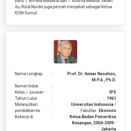
yaitu T. Armilla Madiana dan T. Arisma Mellina. Selain
itu, Rizal Nurdin juga pernah menjabat sebagai Ketua
KONI Sumut.
Nama Lengkap
:
Prof. Dr. Anwar Nasution,
M.P.A., Ph.D.
Nomer Induk
:
Kelas / Jurusan
:
IPS
Tahun Lulus
:
1961
Melanjutkan
:
Universitas Indonesia
/
pendidikan ke
Fakultas :
Ekonomi
Bekerja di
:
Ketua Badan Pemeriksa
Keuangan, 2004-2009
-
Jakarta