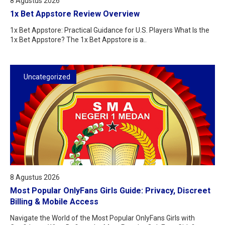
8 Agustus 2026
1x Bet Appstore Review Overview
1x Bet Appstore: Practical Guidance for U.S. Players What Is the
1x Bet Appstore? The 1x Bet Appstore is a..
Uncategorized
8 Agustus 2026
Most Popular OnlyFans Girls Guide: Privacy, Discreet
Billing & Mobile Access
Navigate the World of the Most Popular OnlyFans Girls with