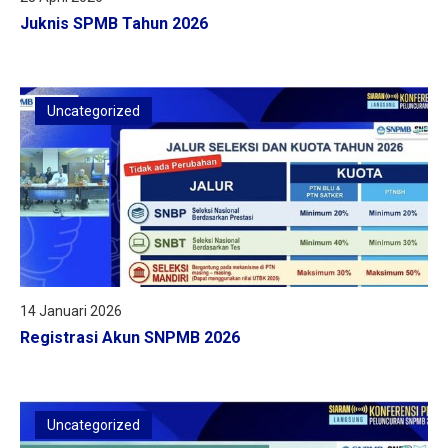
Juknis SPMB Tahun 2026
Uncategorized
14 Januari 2026
Registrasi Akun SNPMB 2026
Uncategorized