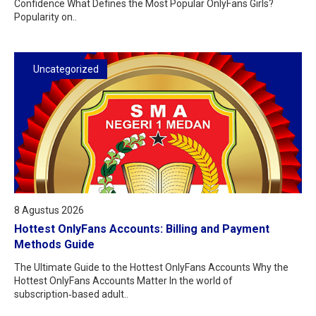
Confidence What Defines the Most Popular OnlyFans Girls?
Popularity on..
Uncategorized
8 Agustus 2026
Hottest OnlyFans Accounts: Billing and Payment
Methods Guide
The Ultimate Guide to the Hottest OnlyFans Accounts Why the
Hottest OnlyFans Accounts Matter In the world of
subscription‑based adult..