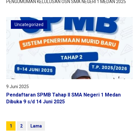
PENGUMUMAN KELULUSAN OSN SMA NEGERI 1 MEDAN 2025
Uncategorized
9 Juni 2025
Pendaftaran SPMB Tahap II SMA Negeri 1 Medan
Dibuka 9 s/d 14 Juni 2025
1
2
Lama