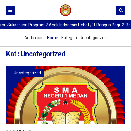
eskan Program 7 Anak Indonesia Hebat ; "1.Bangun Pagi, 2. Beribadah,
Beranda
Kurikulum
Anda disini :
Home
- Kategori :
Uncategorized
Profil SMA Negeri 1 Medan
Kat : Uncategorized
Buat Kartu Pelajar
Sejarah Berdirinya SMAN 1 Medan
Data Alumni
Kata Sambutan Kepala Sekolah
Uncategorized
Berita
Profil Sekolah
Profil Kepala Sekolah