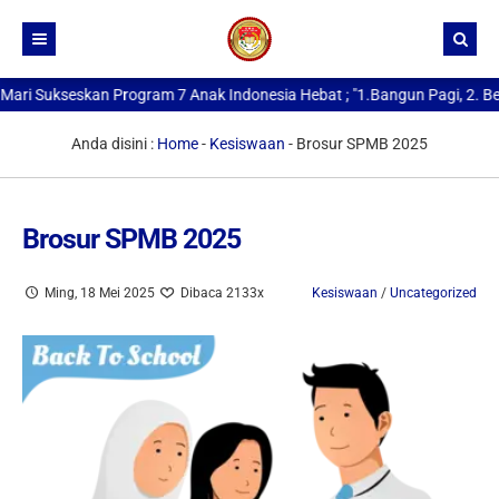
 Sukseskan Program 7 Anak Indonesia Hebat ; "1.Bangun Pagi, 2. Beriba
Beranda
Kurikulum
Anda disini :
Home
-
Kesiswaan
-
Brosur SPMB 2025
Profil SMA Negeri 1 Medan
Buat Kartu Pelajar
Sejarah Berdirinya SMAN 1 Medan
Brosur SPMB 2025
Data Alumni
Kata Sambutan Kepala Sekolah
Ming, 18 Mei 2025
Dibaca 2133x
Kesiswaan
/
Uncategorized
Berita
Profil Sekolah
Profil Kepala Sekolah