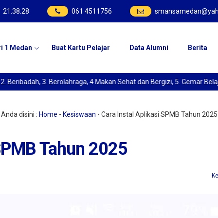
21
:
38
:
29
061 4511756
smansamedan@yah
ri 1 Medan
Buat Kartu Pelajar
Data Alumni
Berita
adah, 3. Berolahraga, 4 Makan Sehat dan Bergizi, 5. Gemar Belajar, 6
Anda disini :
Home
-
Kesiswaan
-
Cara Instal Aplikasi SPMB Tahun 2025
i SPMB Tahun 2025
K