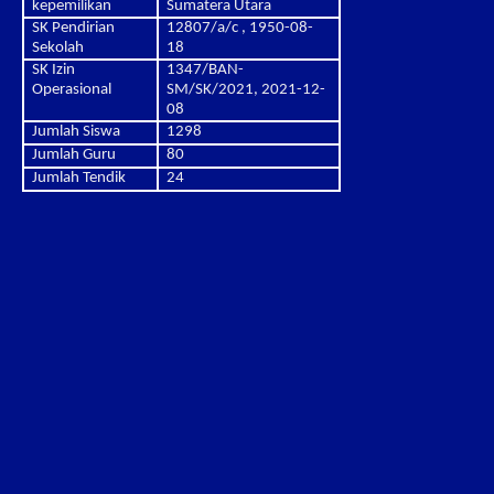
kepemilikan
Sumatera Utara
SK Pendirian
12807/a/c , 1950-08-
Sekolah
18
SK Izin
1347/BAN-
Operasional
SM/SK/2021, 2021-12-
08
Jumlah Siswa
1298
Jumlah Guru
80
Jumlah Tendik
24