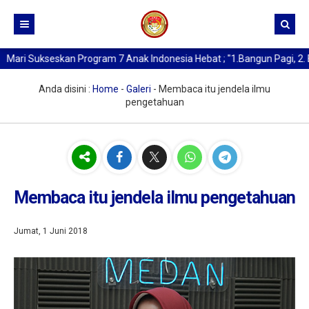
i Sukseskan Program 7 Anak Indonesia Hebat ; "1.Bangun Pagi, 2. Beri
Beranda
Kurikulum
Anda disini :
Home
-
Galeri
-
Membaca itu jendela ilmu
pengetahuan
Profil SMA Negeri 1 Medan
Buat Kartu Pelajar
Sejarah Berdirinya SMAN 1 Medan
Data Alumni
Kata Sambutan Kepala Sekolah
Berita
Profil Sekolah
Membaca itu jendela ilmu pengetahuan
Profil Kepala Sekolah
Jumat, 1 Juni 2018