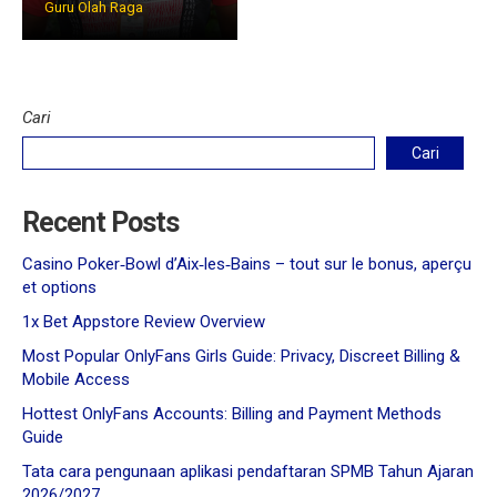
Guru Olah Raga
Cari
Cari
Recent Posts
Casino Poker‑Bowl d’Aix‑les‑Bains – tout sur le bonus, aperçu
et options
1x Bet Appstore Review Overview
Most Popular OnlyFans Girls Guide: Privacy, Discreet Billing &
Mobile Access
Hottest OnlyFans Accounts: Billing and Payment Methods
Guide
Tata cara pengunaan aplikasi pendaftaran SPMB Tahun Ajaran
2026/2027