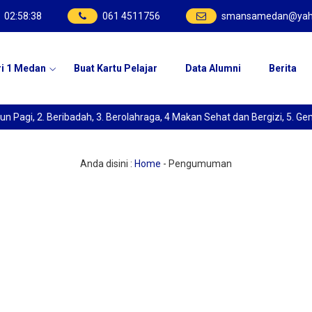
02
:
58
:
39
061 4511756
smansamedan@yah
ri 1 Medan
Buat Kartu Pelajar
Data Alumni
Berita
agi, 2. Beribadah, 3. Berolahraga, 4 Makan Sehat dan Bergizi, 5. Gem
Anda disini :
Home
-
Pengumuman