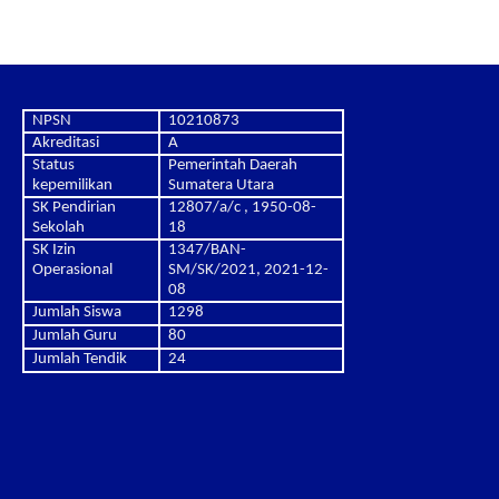
NPSN
10210873
Akreditasi
A
Status
Pemerintah Daerah
kepemilikan
Sumatera Utara
SK Pendirian
12807/a/c , 1950-08-
Sekolah
18
SK Izin
1347/BAN-
Operasional
SM/SK/2021, 2021-12-
08
Jumlah Siswa
1298
Jumlah Guru
80
Jumlah Tendik
24