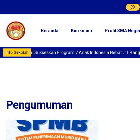
Beranda
Kurikulum
Profil SMA Nege
Info Sekolah
Mari Sukseskan Program 7 Anak Indonesia Hebat ; "1.Bangun P
Pengumuman