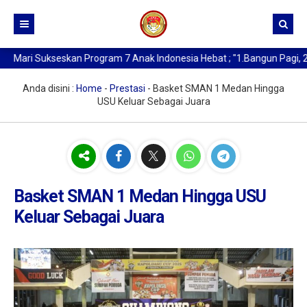
ari Sukseskan Program 7 Anak Indonesia Hebat ; "1.Bangun Pagi, 2. Be
Beranda
Kurikulum
Anda disini :
Home
-
Prestasi
-
Basket SMAN 1 Medan Hingga
USU Keluar Sebagai Juara
Profil SMA Negeri 1 Medan
Buat Kartu Pelajar
Sejarah Berdirinya SMAN 1 Medan
Data Alumni
Kata Sambutan Kepala Sekolah
Berita
Profil Sekolah
Basket SMAN 1 Medan Hingga USU
Keluar Sebagai Juara
Profil Kepala Sekolah