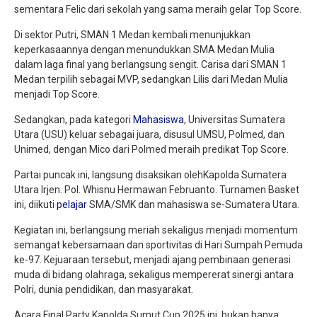
sementara Felic dari sekolah yang sama meraih gelar Top Score.
Di sektor Putri, SMAN 1 Medan kembali menunjukkan
keperkasaannya dengan menundukkan SMA Medan Mulia
dalam laga final yang berlangsung sengit. Carisa dari SMAN 1
Medan terpilih sebagai MVP, sedangkan Lilis dari Medan Mulia
menjadi Top Score.
Sedangkan, pada kategori
Mahasiswa
, Universitas Sumatera
Utara (USU) keluar sebagai juara, disusul UMSU, Polmed, dan
Unimed, dengan Mico dari Polmed meraih predikat Top Score.
Partai puncak ini, langsung disaksikan olehKapolda Sumatera
Utara Irjen. Pol. Whisnu Hermawan Februanto. Turnamen Basket
ini, diikuti
pelajar
SMA/SMK dan mahasiswa se-Sumatera Utara.
Kegiatan ini, berlangsung meriah sekaligus menjadi momentum
semangat kebersamaan dan sportivitas di Hari Sumpah Pemuda
ke-97. Kejuaraan tersebut, menjadi ajang pembinaan generasi
muda di bidang olahraga, sekaligus mempererat sinergi antara
Polri, dunia pendidikan, dan masyarakat.
Acara Final Party Kapolda Sumut Cup 2025 ini, bukan hanya