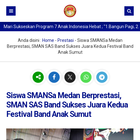
ri Sukseskan Program 7 Anak Indonesia Hebat ; "1.Bangun Pagi, 2. Ber
Beranda
Kurikulum
Anda disini :
Home
-
Prestasi
-
Siswa SMANSa Medan
Berprestasi, SMAN SAS Band Sukses Juara Kedua Festival Band
Profil SMA Negeri 1 Medan
Anak Sumut
Buat Kartu Pelajar
Sejarah Berdirinya SMAN 1 Medan
Data Alumni
Kata Sambutan Kepala Sekolah
Berita
Profil Sekolah
Siswa SMANSa Medan Berprestasi,
Profil Kepala Sekolah
SMAN SAS Band Sukses Juara Kedua
Festival Band Anak Sumut