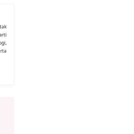
tak
rti
gi,
rta