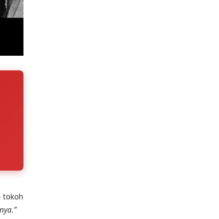
o tokoh
nya.”