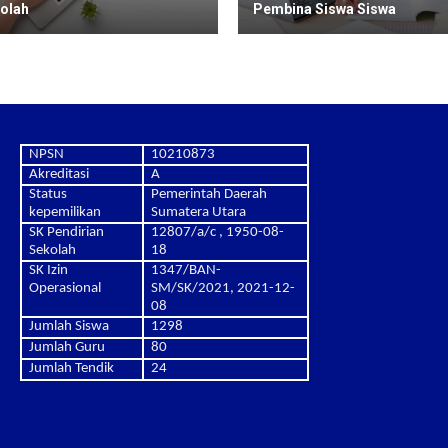
olah
Pembina Siswa Siswa
NPSN
10210873
Akreditasi
A
Status
Pemerintah Daerah
kepemilikan
Sumatera Utara
SK Pendirian
12807/a/c , 1950-08-
Sekolah
18
SK Izin
1347/BAN-
Operasional
SM/SK/2021, 2021-12-
08
Jumlah Siswa
1298
Jumlah Guru
80
Jumlah Tendik
24