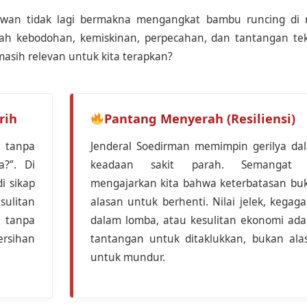
lawan tidak lagi bermakna mengangkat bambu runcing di
ah kebodohan, kemiskinan, perpecahan, dan tantangan tek
 masih relevan untuk kita terapkan?
rih
Pantang Menyerah (Resiliensi)
 tanpa
Jenderal Soedirman memimpin gerilya da
?”. Di
keadaan sakit parah. Semangat 
i sikap
mengajarkan kita bahwa keterbatasan bu
ulitan
alasan untuk berhenti. Nilai jelek, kegaga
h tanpa
dalam lomba, atau kesulitan ekonomi ada
rsihan
tantangan untuk ditaklukkan, bukan ala
untuk mundur.