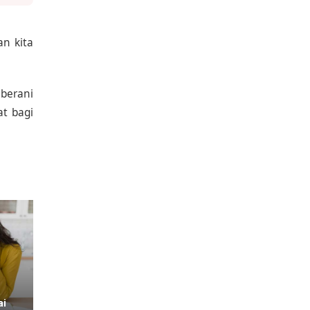
n kita
 berani
t bagi
ai