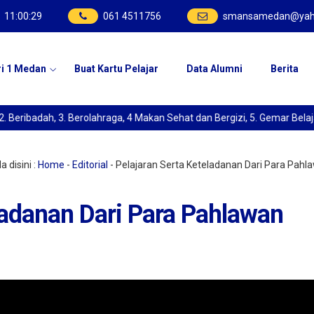
11
:
00
:
29
061 4511756
smansamedan@yah
ri 1 Medan
Buat Kartu Pelajar
Data Alumni
Berita
dah, 3. Berolahraga, 4 Makan Sehat dan Bergizi, 5. Gemar Belajar, 6.
 disini :
Home
-
Editorial
-
Pelajaran Serta Keteladanan Dari Para Pahl
ladanan Dari Para Pahlawan