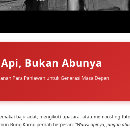
 Api, Bukan Abunya
danan Para Pahlawan untuk Generasi Masa Depan
Memakai baju adat, mengikuti upacara, atau memposting fot
 namun Bung Karno pernah berpesan:
“Warisi apinya, jangan abu