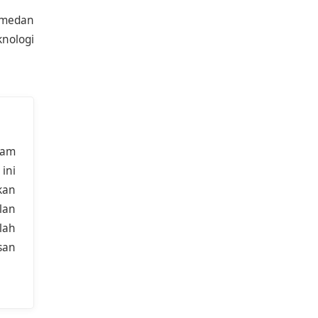
 medan
nologi
lam
ini
kan
lan
lah
san