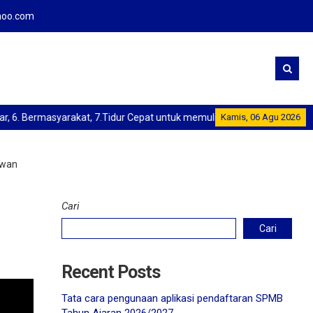
oo.com
 Bermasyarakat, 7.Tidur Cepat untuk memulihkan energi, "Selamat Menu
Kamis, 06 Agu 2026
awan
Cari
Cari
Recent Posts
Tata cara pengunaan aplikasi pendaftaran SPMB