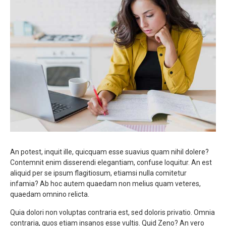
An potest, inquit ille, quicquam esse suavius quam nihil dolere?
Contemnit enim disserendi elegantiam, confuse loquitur. An est
aliquid per se ipsum flagitiosum, etiamsi nulla comitetur
infamia? Ab hoc autem quaedam non melius quam veteres,
quaedam omnino relicta.
Quia dolori non voluptas contraria est, sed doloris privatio. Omnia
contraria, quos etiam insanos esse vultis. Quid Zeno? An vero