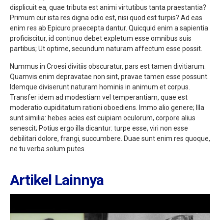
displicuit ea, quae tributa est animi virtutibus tanta praestantia?
Primum cur ista res digna odio est, nisi quod est turpis? Ad eas
enim res ab Epicuro praecepta dantur. Quicquid enim a sapientia
proficiscitur, id continuo debet expletum esse omnibus suis
partibus; Ut optime, secundum naturam affectum esse possit.
Nummus in Croesi divitiis obscuratur, pars est tamen divitiarum.
Quamvis enim depravatae non sint, pravae tamen esse possunt.
Idemque diviserunt naturam hominis in animum et corpus.
Transfer idem ad modestiam vel temperantiam, quae est
moderatio cupiditatum rationi oboediens. Immo alio genere; Illa
sunt similia: hebes acies est cuipiam oculorum, corpore alius
senescit; Potius ergo illa dicantur: turpe esse, viri non esse
debilitari dolore, frangi, succumbere. Duae sunt enim res quoque,
ne tu verba solum putes.
Artikel Lainnya