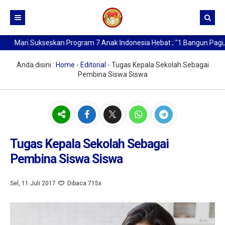
Mari Sukseskan Program 7 Anak Indonesia Hebat ; "1.Bangun Pagi, 2. 
Beranda
Kurikulum
Anda disini :
Home
-
Editorial
-
Tugas Kepala Sekolah Sebagai
Pembina Siswa Siswa
Profil SMA Negeri 1 Medan
Buat Kartu Pelajar
Sejarah Berdirinya SMAN 1 Medan
Data Alumni
Kata Sambutan Kepala Sekolah
Berita
Profil Sekolah
Tugas Kepala Sekolah Sebagai
Pembina Siswa Siswa
Profil Kepala Sekolah
Sel, 11 Juli 2017
Dibaca 715x