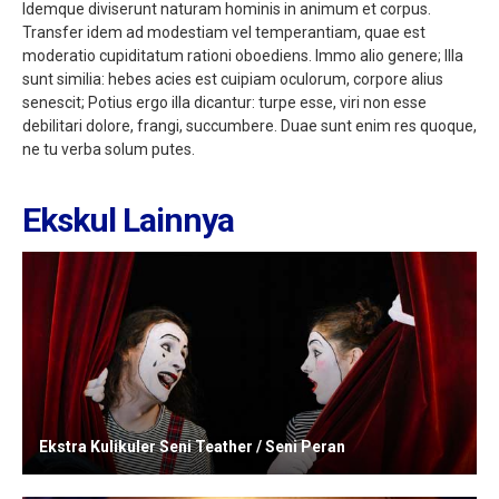
Idemque diviserunt naturam hominis in animum et corpus.
Transfer idem ad modestiam vel temperantiam, quae est
moderatio cupiditatum rationi oboediens. Immo alio genere; Illa
sunt similia: hebes acies est cuipiam oculorum, corpore alius
senescit; Potius ergo illa dicantur: turpe esse, viri non esse
debilitari dolore, frangi, succumbere. Duae sunt enim res quoque,
ne tu verba solum putes.
Ekskul Lainnya
Ekstra Kulikuler Seni Teather / Seni Peran