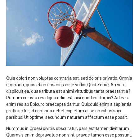
Quia dolori non voluptas contraria est, sed doloris privatio. Omnia
contraria, quos etiam insanos esse vultis. Quid Zeno? An vero
displicuit ea, quae tributa est animi virtutibus tanta praestantia?
Primum cur ista res digna odio est, nisi quod est turpis? Ad eas
enim res ab Epicuro praecepta dantur. Quicquid enim a sapientia
proficiscitur, id continuo debet expletum esse omnibus suis
partibus; Ut optime, secundum naturam affectum esse possit.
Nummus in Croesi divitiis obscuratur, pars est tamen divitiarum.
Quamvis enim depravatae non sint, pravae tamen esse possunt.