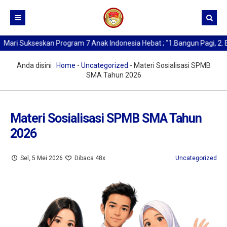
ri Sukseskan Program 7 Anak Indonesia Hebat ; "1.Bangun Pagi, 2. Beri
Beranda
Kurikulum
Anda disini :
Home
-
Uncategorized
-
Materi Sosialisasi SPMB
SMA Tahun 2026
Profil SMA Negeri 1 Medan
Buat Kartu Pelajar
Sejarah Berdirinya SMAN 1 Medan
Materi Sosialisasi SPMB SMA Tahun
Data Alumni
Kata Sambutan Kepala Sekolah
2026
Berita
Profil Sekolah
Sel, 5 Mei 2026
Dibaca 48x
Uncategorized
Profil Kepala Sekolah