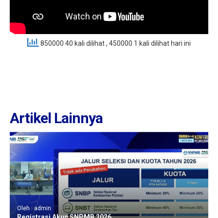
850000 40 kali dilihat
, 450000 1 kali dilihat hari ini
Artikel Lainnya
Oleh : admin
Registrasi Akun SNPMB 2026