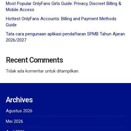
Most Popular OnlyFans Girls Guide: Privacy, Discreet Billing &
Mobile Access
Hottest OnlyFans Accounts: Billing and Payment Methods
Guide
Tata cara pengunaan aplikasi pendaftaran SPMB Tahun Ajaran
2026/2027
Recent Comments
Tidak ada komentar untuk ditampilkan.
Archives
Agustus 2026
Mei 2026