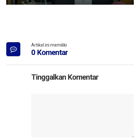
Artikel ini memiliki
0 Komentar
Tinggalkan Komentar