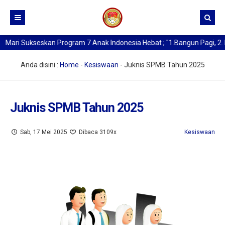
ri Sukseskan Program 7 Anak Indonesia Hebat ; "1.Bangun Pagi, 2. Ber
Beranda
Kurikulum
Anda disini :
Home
-
Kesiswaan
-
Juknis SPMB Tahun 2025
Profil SMA Negeri 1 Medan
Buat Kartu Pelajar
Sejarah Berdirinya SMAN 1 Medan
Juknis SPMB Tahun 2025
Data Alumni
Kata Sambutan Kepala Sekolah
Sab, 17 Mei 2025
Dibaca 3109x
Kesiswaan
Berita
Profil Sekolah
Profil Kepala Sekolah