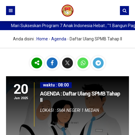
Mari Sukseskan Program 7 Anak Indonesia Hebat ; "1.Bangun Pagi, 2
Beranda
Kurikulum
Anda disini :
Home
-
Agenda
-
Daftar Ulang SPMB Tahap II
Profil SMA Negeri 1 Medan
Buat Kartu Pelajar
Sejarah Berdirinya SMAN 1 Medan
Data Alumni
Kata Sambutan Kepala Sekolah
20
Berita
Profil Sekolah
waktu : 08:00
AGENDA : Daftar Ulang SPMB Tahap
Profil Kepala Sekolah
Jun 2025
II
LOKASI : SMA NEGERI 1 MEDAN
Agenda telah lewat