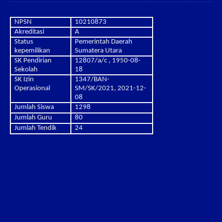
NPSN
10210873
Akreditasi
A
Status
Pemerintah Daerah
kepemilikan
Sumatera Utara
SK Pendirian
12807/a/c , 1950-08-
Sekolah
18
SK Izin
1347/BAN-
Operasional
SM/SK/2021, 2021-12-
08
Jumlah Siswa
1298
Jumlah Guru
80
Jumlah Tendik
24