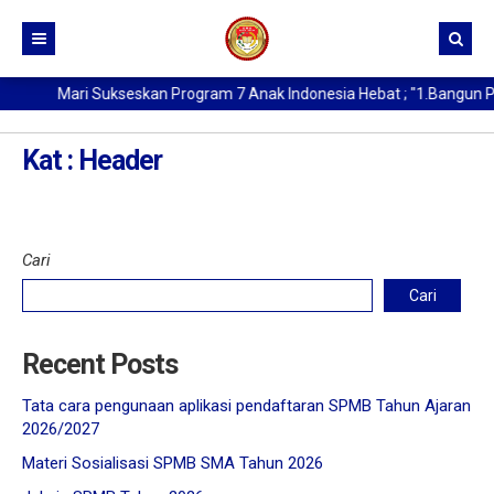
Mari Sukseskan Program 7 Anak Indonesia Hebat ; "1.Bangun Pag
Beranda
Kurikulum
Kat : Header
Profil SMA Negeri 1 Medan
Buat Kartu Pelajar
Sejarah Berdirinya SMAN 1 Medan
Cari
Data Alumni
Kata Sambutan Kepala Sekolah
Cari
Berita
Profil Sekolah
Profil Kepala Sekolah
Recent Posts
Tata cara pengunaan aplikasi pendaftaran SPMB Tahun Ajaran
2026/2027
Materi Sosialisasi SPMB SMA Tahun 2026