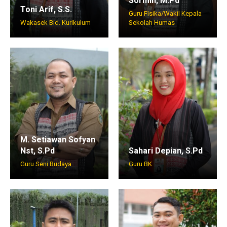
Sormin, M.Pd
Toni Arif, S.S.
Guru Fisika/Wakil Kepala
Wakasek Bid. Kurikulum
Sekolah Humas
M. Setiawan Sofyan
Nst, S.Pd
Sahari Depian, S.Pd
Guru Seni Budaya
Guru BK