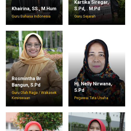
Kartika Siregar,
Khairina, SS., M.Hum
S.Pd, . M.Pd
Guru Bahasa Indonesia
Guru Sejarah
Rosmintha Br
Hj. Nelly Nirwana,
Bangun, S.Pd
S.Pd
Guru Olah Raga / Wakasek
Kesiswaan
Pegawai Tata Usaha