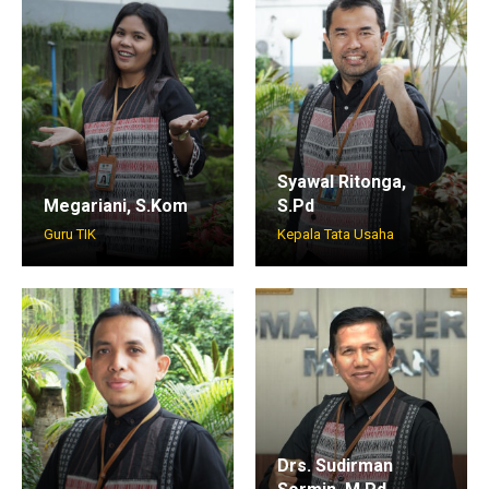
Syawal Ritonga,
Megariani, S.Kom
S.Pd
Guru TIK
Kepala Tata Usaha
Drs. Sudirman