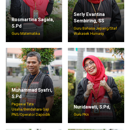
Serly Evantina
Rosmartina Sagala,
Sembiring, SS
S.Pd
Guru Bahasa Jepang/Staf
Guru Matematika
Wakasek Humasy
Muhammad Syafri,
S.Pd
Pagawai Tata
Nuridawati, S.Pd,
Usaha/Bendahara Gaji
PNS/Operator Dapodik
Guru PKn