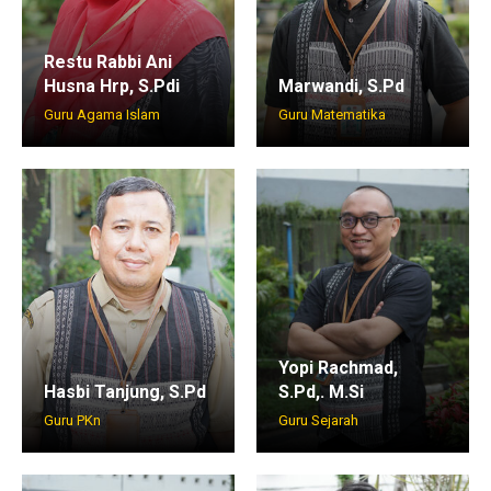
Restu Rabbi Ani
Husna Hrp, S.Pdi
Marwandi, S.Pd
Guru Agama Islam
Guru Matematika
Yopi Rachmad,
Hasbi Tanjung, S.Pd
S.Pd,. M.Si
Guru PKn
Guru Sejarah