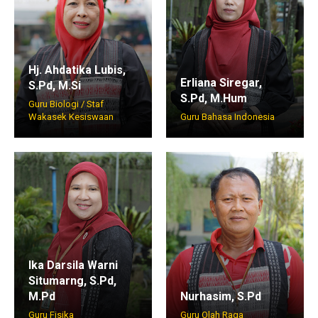
Hj. Ahdatika Lubis,
Erliana Siregar,
S.Pd, M.Si
S.Pd, M.Hum
Guru Biologi / Staf
Wakasek Kesiswaan
Guru Bahasa Indonesia
Ika Darsila Warni
Situmarng, S.Pd,
M.Pd
Nurhasim, S.Pd
Guru Fisika
Guru Olah Raga