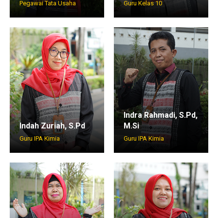
Pegawai Tata Usaha
Guru Kelas 10
Indra Rahmadi, S.Pd,
Indah Zuriah, S.Pd
M.Si
Guru IPA Kimia
Guru IPA Kimia